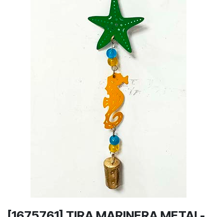
[1675761] TIRA MARINERA METAL-