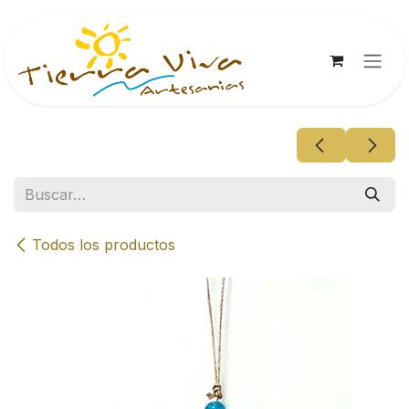
Ir al contenido
Todos los productos