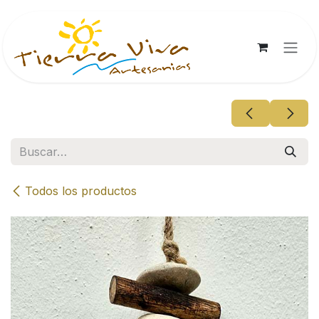
Ir al contenido
Todos los productos