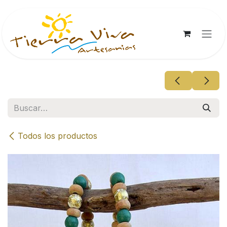
Ir al contenido
Todos los productos