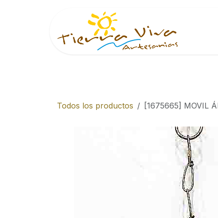
Ir al contenido
Inici
Todos los productos
[1675665] MOVIL 