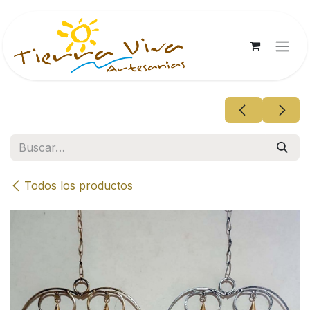
Ir al contenido
Todos los productos