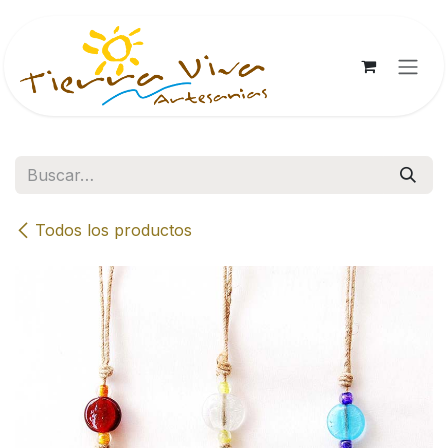
Ir al contenido
Todos los productos