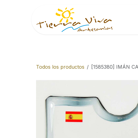
Ir al contenido
Inici
Todos los productos
[1585380] IMÁN 