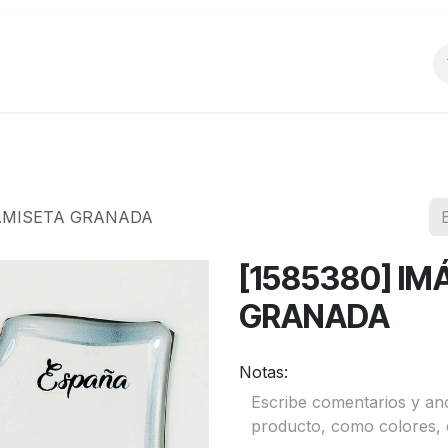
o
Productos
La Empresa
Preguntas Frecu
CAMISETA GRANADA
[1585380] I
GRANADA
Notas: