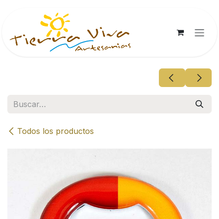
Ir al contenido
Todos los productos