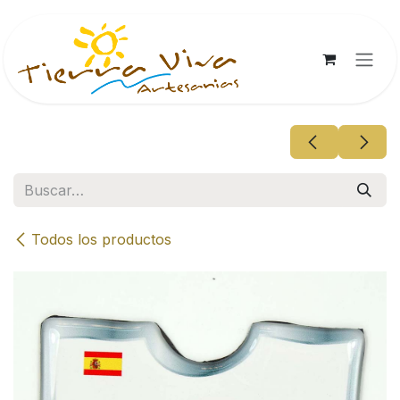
Ir al contenido
Todos los productos