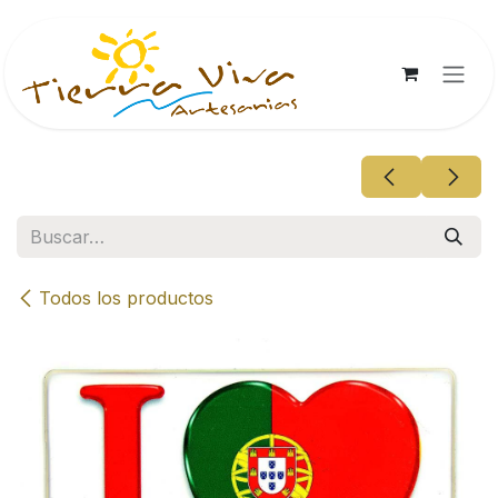
Ir al contenido
Todos los productos