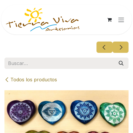
Ir al contenido
Todos los productos