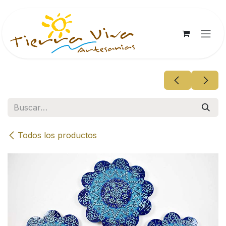
Ir al contenido
Todos los productos