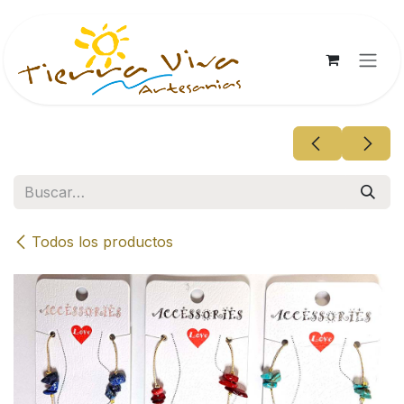
Ir al contenido
Todos los productos