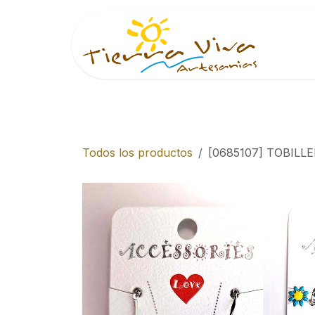
Ir al contenido
Inici
Todos los productos
[0685107] TOBILL