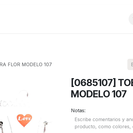
o
Productos
La Empresa
Preguntas Frecu
ERA FLOR MODELO 107
[0685107] TO
MODELO 107
Notas: