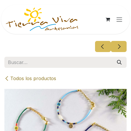
Ir al contenido
Todos los productos