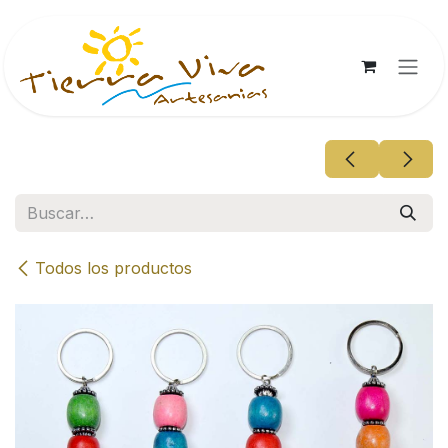
Ir al contenido
Todos los productos