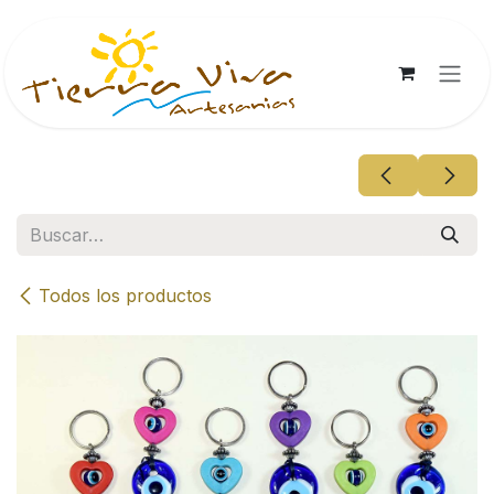
Ir al contenido
Todos los productos