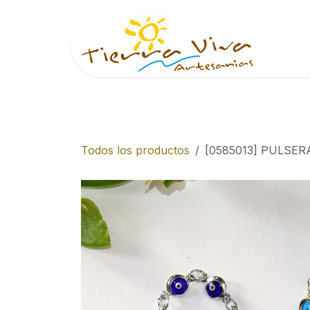
Ir al contenido
Inici
Todos los productos
[0585013] PULSE