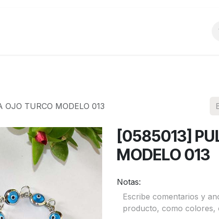
o
Productos
La Empresa
Preguntas Frecu
RA OJO TURCO MODELO 013
[0585013] P
MODELO 013
Notas: