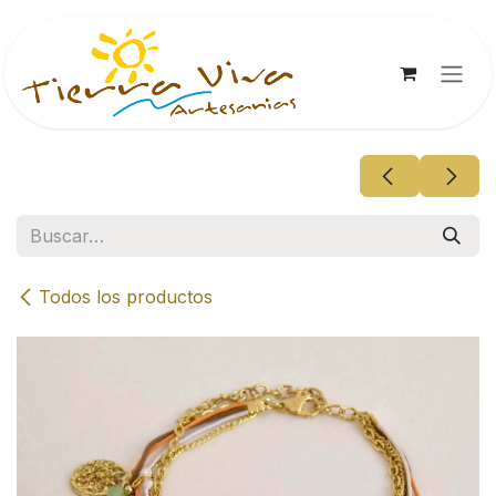
Ir al contenido
Todos los productos