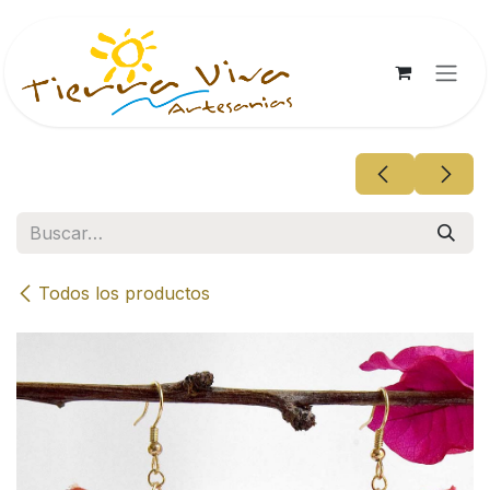
Ir al contenido
Todos los productos