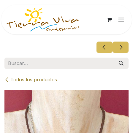
Ir al contenido
Todos los productos