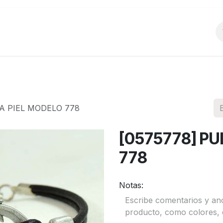
o
Productos
La Empresa
Preguntas Frecu
A PIEL MODELO 778
[0575778] PU
778
Notas: