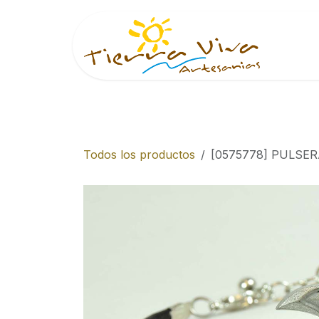
Ir al contenido
Inici
Todos los productos
[0575778] PULSER