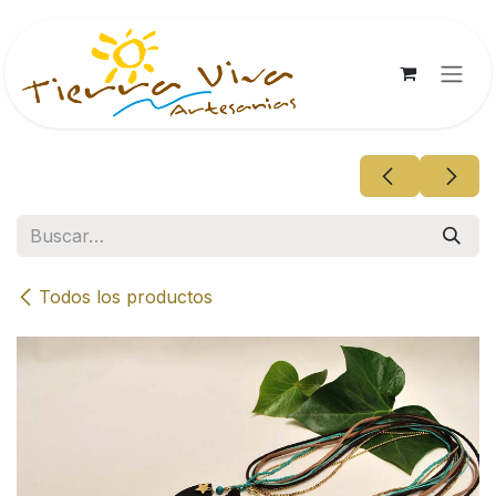
Ir al contenido
Todos los productos