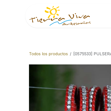
Ir al contenido
Inici
Todos los productos
[0575533] PULSE