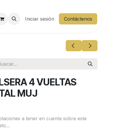
entes
Iniciar sesión
Área Cliente
Contáctenos
LSERA 4 VUELTAS
TAL MUJ